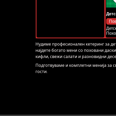
Детс
По
Детс
Похо
Нудиме професионален кетеринг за дет
најдете богато мени со поховани даски
кифли, свежи салати и разновидни десе
Подготвуваме и комплетни менија за с
гости.