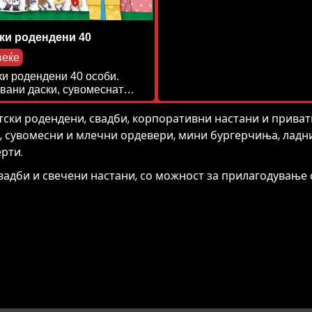
ки родендени 40
веќе
ки родендени 40 особи.
вани даски, сувомеснат…
ски родендени, свадби, корпоративни настани и приват
, сувомесни и млечни ордевери, мини бургерчиња, ладни 
рти.
вадби и свечени настани, со можност за прилагодување 