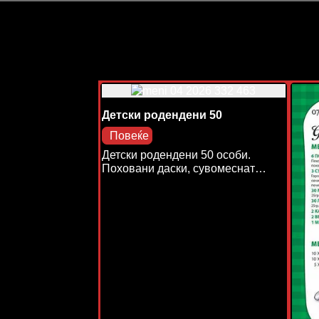
Детски родендени 50
Повеќе
Детски родендени 50 особи.
Поховани даски, сувомеснат…