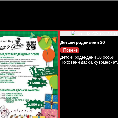
Детски родендени 30
Повеќе
Детски родендени 30 особи.
Поховани даски, сувомесна