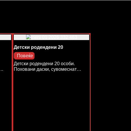
Детски родендени 20
Повеќе
Детски родендени 20 особи.
т…
Поховани даски, сувомеснат…